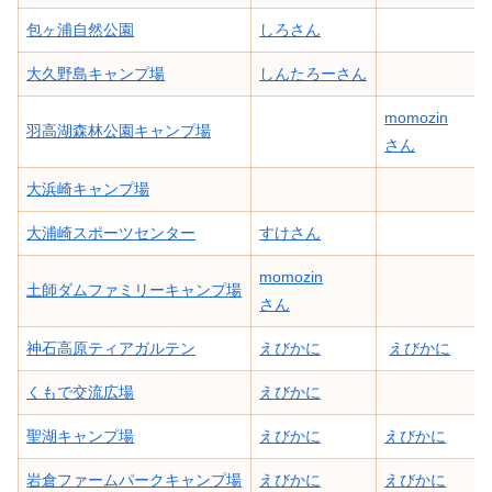
包ヶ浦自然公園
しろさん
大久野島キャンプ場
しんたろーさん
momozin
羽高湖森林公園キャンプ場
さん
大浜崎キャンプ場
大浦崎スポーツセンター
すけさん
momozin
土師ダムファミリーキャンプ場
さん
神石高原ティアガルテン
えびかに
えびかに
くもで交流広場
えびかに
聖湖キャンプ場
えびかに
えびかに
岩倉ファームパークキャンプ場
えびかに
えびかに