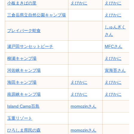
小板まきばの里
えびかに
えびかに
三倉岳県立自然公園キャンプ場
えびかに
しゅんぎく
プレイパーク蛇食
さん
瀬戸田サンセットビーチ
MFCさん
柳瀬キャンプ場
えびかに
河佐峡キャンプ場
寅海苔さん
海田キャンプ場
えびかに
えびかに
南原峡キャンプ場
えびかに
えびかに
Island Camp百島
momozinさん
玉重リゾート
ひろしま県民の森
momozinさん