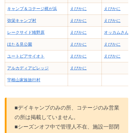
キャンプ＆コテージ梶が浜
えびかに
えびかに
弥栄キャンプ村
えびかに
えびかに
レークサイド雉野原
えびかに
オッカムさん
ほたる見公園
えびかに
えびかに
ユートピアサイオト
えびかに
えびかに
アルカディアビレッジ
えびかに
宇根山家族旅行村
■デイキャンプのみの所、コテージのみ営業
の所は掲載していません。
■シーズンオフ中で管理人不在、施設一部閉