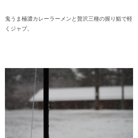
鬼うま極濃カレーラーメンと贅沢三種の握り鮨で軽
くジャブ。