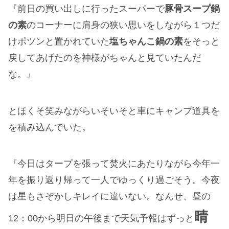
『前日の買い出しに行ったスーパーで
豚骨スープ鍋
の素
のコーナーに肩身の狭い思いをしながら１つだ
けポツンと置かれていた
塩ちゃんこ鍋の素
をそっと
戻してあげたのを神様がちゃんと見ていたんだ
な。』
とほくそ笑みながらいそいそと車にキャンプ道具を
を積み込んでいた。
『今日はタープを張って焚火にあたりながら今年一
年を振り返り帰って一人でゆっくり過ごそう。今夜
は星もさぞかしキレイに違いない。なんせ、昼の
晴
12：00から明日の午後まで天気予報はずっと