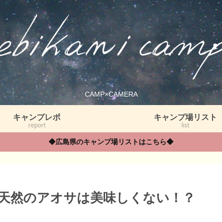
CAMP×CAMERA
キャンプレポ
キャンプ場リスト
report
list
◆広島県のキャンプ場リストはこちら◆
》天然のアオサは美味しくない！？