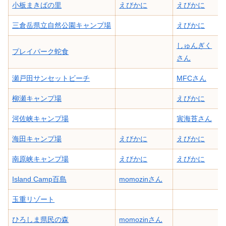
小板まきばの里
えびかに
えびかに
三倉岳県立自然公園キャンプ場
えびかに
しゅんぎく
プレイパーク蛇食
さん
瀬戸田サンセットビーチ
MFCさん
柳瀬キャンプ場
えびかに
河佐峡キャンプ場
寅海苔さん
海田キャンプ場
えびかに
えびかに
南原峡キャンプ場
えびかに
えびかに
Island Camp百島
momozinさん
玉重リゾート
ひろしま県民の森
momozinさん