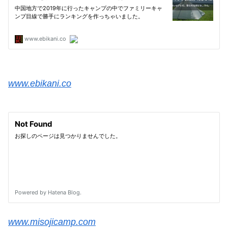
www.ebikani.co
www.misojicamp.com