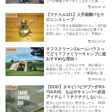
ューが検索で中々出てこなかった為、組
立て方等、詳しく解説しています。
2021.07.10
【マナスル121】入手困難!?なケ
ギア紹介
ロシンストーブ
キャンプで使える真鍮製のケロシン(灯油)
ストーブ、マナスル121の紹介記事です。
使用にあたって組み立てたり、予熱が必
要だったりと手がかかりますが愛着の湧
くギアになりました。
2021.07.10
タフスクリーン2ルームハウスっ
ギア紹介
てどう？ファミリーキャンプに超
おすすめな理由！
こんにちは、えびかにです。我が家は一
番最初に買ったテントが「タフスクリー
ン2ルームハウス」です。一番最初に買っ
たにも関わらず、未だに一軍選手として
2025.05.11
活躍しているテントなのですが、7年もの
長い間に実際に使ってみて感じた良い部
【DOD】タキビバビデブー(FR3-
ギア紹介
分や物足りない部分を...
754-KH) もはやキャンパー必須
アイテム！？チクチクしないシリ
コンコーティングの焚火台シート
焚火にはかかせない焚火台シート、DOD
から発売されているシリコンコーティン
グ加工が施されたチクチクしない焚火台