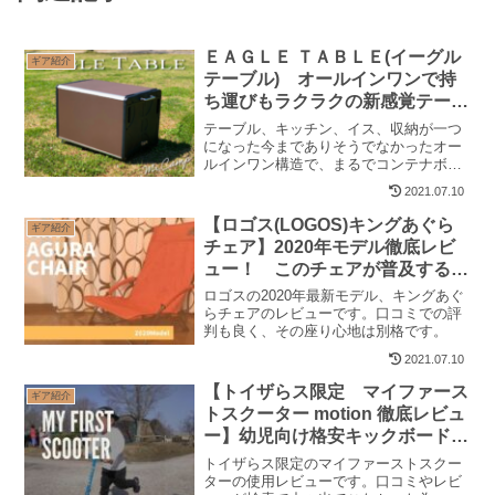
ＥＡＧＬＥ ＴＡＢＬＥ(イーグル
ギア紹介
テーブル) オールインワンで持
ち運びもラクラクの新感覚テーブ
ル 【ＰＲ】
テーブル、キッチン、イス、収納が一つ
になった今までありそうでなかったオー
ルインワン構造で、まるでコンテナボッ
クスのような外観からは想像が付かない
2021.07.10
ワクワクする仕掛けがたっぷり詰まった
全く新しい発想のアウトドアテーブルで
【ロゴス(LOGOS)キングあぐら
ギア紹介
す。
チェア】2020年モデル徹底レビ
ュー！ このチェアが普及すると
人類は滅びると思う
ロゴスの2020年最新モデル、キングあぐ
らチェアのレビューです。口コミでの評
判も良く、その座り心地は別格です。
2021.07.10
【トイザらス限定 マイファース
ギア紹介
トスクーター motion 徹底レビュ
ー】幼児向け格安キックボードは
お試しにピッタリ！
トイザらス限定のマイファーストスクー
ターの使用レビューです。口コミやレビ