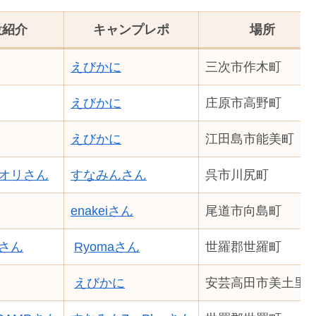
設紹介
キャンプレポ
場所
えびかに
三次市作木町
えびかに
庄原市高野町
えびかに
江田島市能美町
オリさん
すなみんさん
呉市川尻町
enakeiさん
尾道市向島町
さん
Ryomaさん
世羅郡世羅町
えびかに
安芸高田市美土里