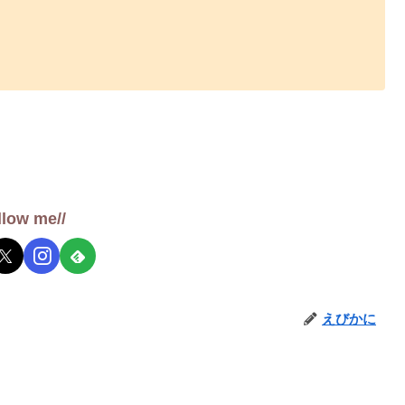
llow me//
えびかに