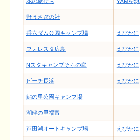
花の駅せら
YAMA@
野うさぎの社
香六ダム公園キャンプ場
えびかに
フォレスタ広島
えびかに
Nスタキャンプそらの庭
えびかに
ビーチ長浜
えびかに
鮎の里公園キャンプ場
湖畔の里福富
芦田湖オートキャンプ場
えびかに