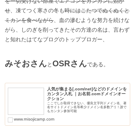
を一切受けない部屋でエアコンをガンガンに効か
せ
、凍てつく寒さの冬も
時にはこたつでぬくぬくと
ミカンを食べながら
、血の滲むような努力を続けな
がら、しのぎを削ってきたその方達の名は、言わず
と知れたはてなブログのトップブロガー、
みそおさん
OSRさん
と
である。
人気が集まる[.com/net]などのドメインを
カンタン入札 ｜お名前.comドメインオー
クション
ここでしか取得できない、優良文字列ドメイン名、著
名サイトドメイン名等希少ドメイン名多数アリ！誰で
もカンタン参加可能
www.misojicamp.com