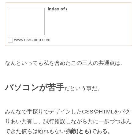
Index of /
www.osrcamp.com
なんといっても私を含めたこの三人の共通点は、
パソコンが苦手
だという事だ。
みんなで手探りでデザインしたCSSやHTMLを
パク
りあい
共有し、試行錯誤しながら共に一歩づつ歩ん
できた彼らは紛れもない
強敵(とも)
である。