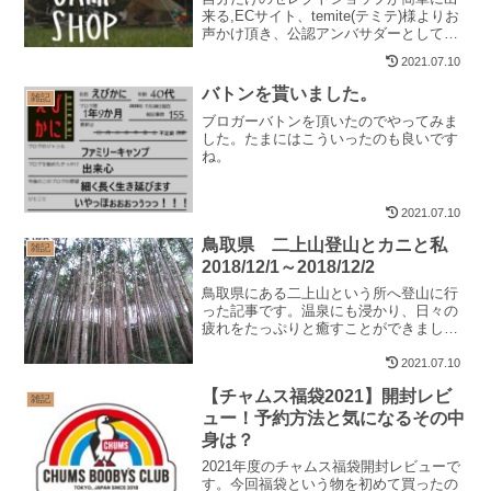
来る,ECサイト、temite(テミテ)様よりお
声かけ頂き、公認アンバサダーとして就
任させて頂きました！
2021.07.10
バトンを貰いました。
雑記
ブロガーバトンを頂いたのでやってみま
した。たまにはこういったのも良いです
ね。
2021.07.10
鳥取県 二上山登山とカニと私
雑記
2018/12/1～2018/12/2
鳥取県にある二上山という所へ登山に行
った記事です。温泉にも浸かり、日々の
疲れをたっぷりと癒すことができまし
た。
2021.07.10
【チャムス福袋2021】開封レビ
雑記
ュー！予約方法と気になるその中
身は？
2021年度のチャムス福袋開封レビューで
す。今回福袋という物を初めて買ったの