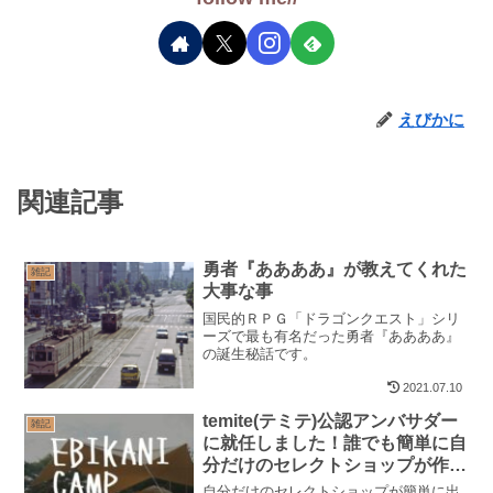
えびかに
関連記事
勇者『ああああ』が教えてくれた
雑記
大事な事
国民的ＲＰＧ「ドラゴンクエスト」シリ
ーズで最も有名だった勇者『ああああ』
の誕生秘話です。
2021.07.10
temite(テミテ)公認アンバサダー
雑記
に就任しました！誰でも簡単に自
分だけのセレクトショップが作れ
ます
自分だけのセレクトショップが簡単に出