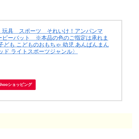
 玩具 スポーツ それいけ！アンパンマ
ーピーバット ※本品の色のご指定は承れま
子ども こどものおもちゃ 幼児 あんぱんまん
ッド ライトスポーツジャンル〉
ahooショッピング