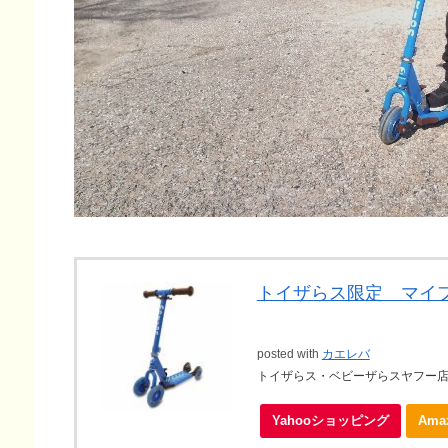
トイザらス限定 マイ
posted with
カエレバ
トイザらス・ベビーザらスヤフー
Yahooショッピング
Ama