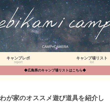
CAMP×CAMERA
キャンプレポ
キャンプ場リスト
report
list
◆広島県のキャンプ場リストはこちら◆
わが家のオススメ遊び道具を紹介し