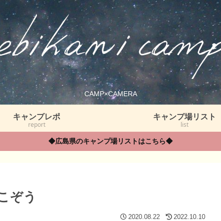
CAMP×CAMERA
キャンプレポ
キャンプ場リスト
report
list
◆広島県のキャンプ場リストはこちら◆
こぞう
2020.08.22
2022.10.10