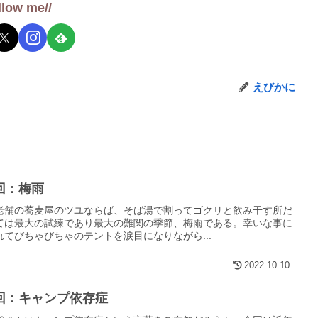
llow me//
えびかに
回：梅雨
老舗の蕎麦屋のツユならば、そば湯で割ってゴクリと飲み干す所だ
ては最大の試練であり最大の難関の季節、梅雨である。幸いな事に
てびちゃびちゃのテントを涙目になりながら...
2022.10.10
回：キャンプ依存症