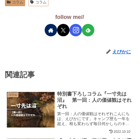
【送料無料】 ペグ ハンマー アク
セサリー 収納 ケース キャンプ 設
営 バッグ アウトドア 持ち手 持ち
運び 便利 防水 ad264
posted with
カエレバ
楽天市場
Amazon
以上、えびかにでした。