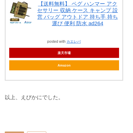
て失礼なのである。
まるでワルツを踊っているのかと見間違う程のスマ
ートな立ち振る舞いで、幼虫の生存確認と土の入れ
替えも無事に終わり、さなぎを迎え入れる準備が整
った所でささっと片付けを済ませて帰路に着いた。
その晩、今年のふ化に向けてウキウキしながら
Amazonで一回り大きな
飼育ケース
を探していた筈
が、どこでどう間違えたのか、気が付けばケースは
ケースでも
ペグケース
がカートに入っていた事だけ
を除けば今日という日は大成功である。