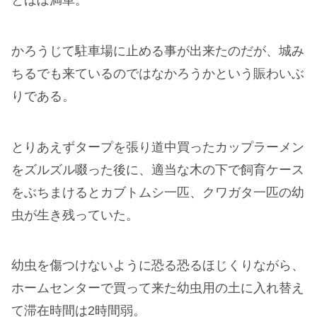
い程、所狭しと小バエが飛び回っていた。
生きているかどうかも定かではないが、このまま小
バエを飼育する訳にも行かず。
かといって家でフタを開けると一家離散の危機が訪
れる事は想像に難くない為、家族三人で一縷の望み
を託して近所にある無料の海田キャンプ場で生存確
認してみる事になった。
1月の寒空の中、こんなへんぴな場所にあり、仮設
トイレしかない林間キャンプ場は人もまばらだろ
う。と思い、一本道を進んで駐車場に入ると、なん