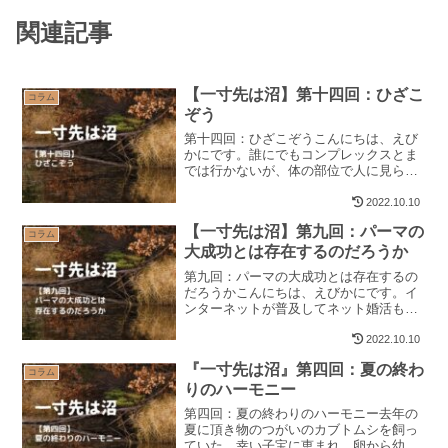
関連記事
【一寸先は沼】第十四回：ひざこ
コラム
ぞう
第十四回：ひざこぞうこんにちは、えび
かにです。誰にでもコンプレックスとま
では行かないが、体の部位で人に見られ
てなんとなく恥ずかしい場所があるので
はないだろうか。このような公の場では
2022.10.10
口にする事が出来ない場所の人もいるだ
【一寸先は沼】第九回：パーマの
ろう。そんな誰もが一つは...
コラム
大成功とは存在するのだろうか
第九回：パーマの大成功とは存在するの
だろうかこんにちは、えびかにです。イ
ンターネットが普及してネット婚活も当
たり前になってきた昨今、老若男女問わ
ず、ネットで仲良くなった後にキャンプ
2022.10.10
場で初対面という事もよく聞く話であ
『一寸先は沼』第四回：夏の終わ
る。でもね、おじさん怖いん...
コラム
りのハーモニー
第四回：夏の終わりのハーモニー去年の
夏に頂き物のつがいのカブトムシを飼っ
ていた。幸い子宝に恵まれ、卵から幼虫