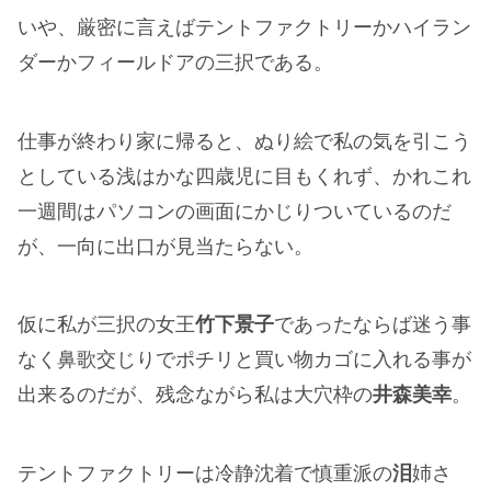
いや、厳密に言えばテントファクトリーかハイラン
ダーかフィールドアの三択である。
仕事が終わり家に帰ると、ぬり絵で私の気を引こう
としている浅はかな四歳児に目もくれず、かれこれ
一週間はパソコンの画面にかじりついているのだ
が、一向に出口が見当たらない。
仮に私が三択の女王
竹下景子
であったならば迷う事
なく鼻歌交じりでポチリと買い物カゴに入れる事が
出来るのだが、残念ながら私は大穴枠の
井森美幸
。
テントファクトリーは冷静沈着で慎重派の
泪
姉さ