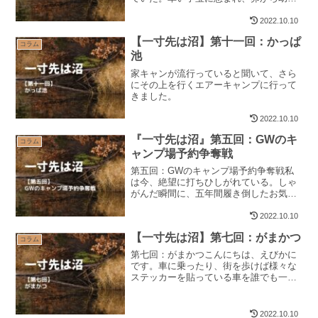
へとすくすくと育ち、その幼虫は2cmく
らいの大きさまでに成長した。それと平
2022.10.10
行してキャンプ場で朽木の下から見つけ
【一寸先は沼】第十一回：かっぱ
たクワガタの幼虫も別の...
コラム
池
家キャンが流行っていると聞いて、さら
にその上を行くエアーキャンプに行って
きました。
2022.10.10
『一寸先は沼』第五回：GWのキ
コラム
ャンプ場予約争奪戦
第五回：GWのキャンプ場予約争奪戦私
は今、絶望に打ちひしがれている。しゃ
がんだ瞬間に、五年間履き倒したお気に
入りのパンツの尻の部分が裂けたからで
もなく、朝起きた時、子供に枕からキノ
2022.10.10
コの匂いがすると言われたからでもな
【一寸先は沼】第七回：がまかつ
い。毎日４歳の少年からの無...
コラム
第七回：がまかつこんにちは、えびかに
です。車に乗ったり、街を歩けば様々な
ステッカーを貼っている車を誰でも一度
は見かけた事があるだろう。趣味趣向に
沿ったメーカーの物であったり、好きな
歌手やアニメ、はたまた水曜日ではどう
2022.10.10