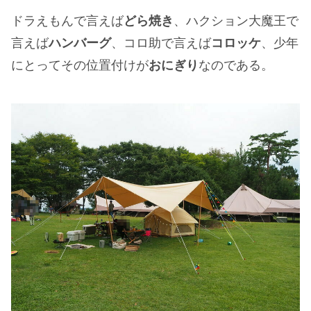
ドラえもんで言えば
どら焼き
、ハクション大魔王で
言えば
ハンバーグ
、コロ助で言えば
コロッケ
、少年
にとってその位置付けが
おにぎり
なのである。