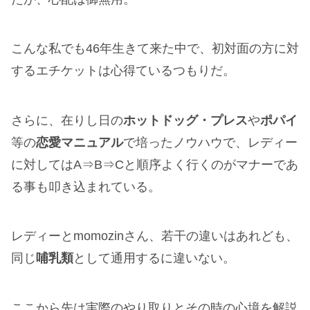
こんな私でも46年生きて来た中で、初対面の方に対
するエチケットは心得ているつもりだ。
さらに、在りし日の
ホットドッグ・プレス
や
ポパイ
等の
恋愛マニュアル
で培ったノウハウで、レディー
に対してはA⇒B⇒Cと順序よく行くのがマナーであ
る事も叩き込まれている。
レディーとmomozinさん、若干の違いはあれども、
同じ
哺乳類
として通用するに違いない。
ここから先は実際のやり取りとその時の心境を解説