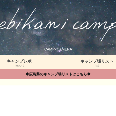
CAMP×CAMERA
キャンプレポ
キャンプ場リスト
report
list
◆広島県のキャンプ場リストはこちら◆