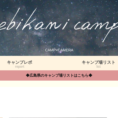
CAMP×CAMERA
キャンプレポ
キャンプ場リスト
report
list
◆広島県のキャンプ場リストはこちら◆