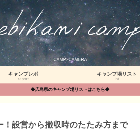
CAMP×CAMERA
キャンプレポ
キャンプ場リスト
report
list
◆広島県のキャンプ場リストはこちら◆
ュー！設営から撤収時のたたみ方まで