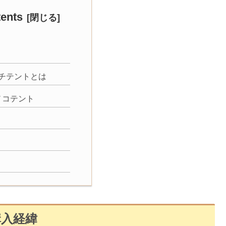
tents
チテントとは
キノコテント
購入経緯