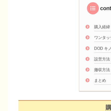
con
購入経緯
ワンタッ
DOD 
設営方法
撤収方法
まとめ