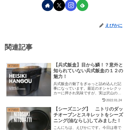
えびかに
関連記事
【兵式飯盒】目から鱗！？意外と
ギア紹介
知られていない兵式飯盒の１２の
魅力！
兵式飯盒の魅了をぎゅっと詰め込んだ記
事になっています。最近のオシャレクッ
カーに押され気味ですが、実は沢山の便
利機能がふんだんに盛り込まれた非常に
2022.01.24
優秀なクッカーです。
【シーズニング】 ニトリのダッ
ギア紹介
チオーブンとスキレットをシーズ
ニング(油ならし)してみました！
こんにちは、えびかにです。今日は巷で