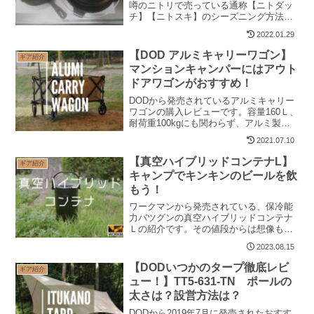
噂のニトリで売っている通称【ニトダッ
チ】【ニトスキ】のシーズニング方法を
ご紹介致します。
2022.01.29
【DOD アルミキャリーワゴン】
ギア紹介
マンションキャンパーにはアウト
ドアワゴンがおすすめ！
DODから発売されているアルミキャリー
ワゴンの購入レビューです。容量160Ｌ、
耐荷重100kgにも関わらず、アルミ製で
他の商品に比べて軽く、収納サイズもか
2021.07.10
なり小さくなっています。
【真空ハイブリッドコンテナL】
ギア紹介
キャンプでキンキンのビールを飲
もう！
ワークマンから発売されている、保冷能
力バツグンの真空ハイブリッドコンテナ
Ｌの紹介です。その値段からは想像も出
来ない程の驚きのコスパ商品です。
2023.08.15
【DODいつかのタープ徹底レビ
ギア紹介
ュー！】TT5-631-TN ポールの
太さは？設営方法は？
DODから2019年7月に発売されたおすす