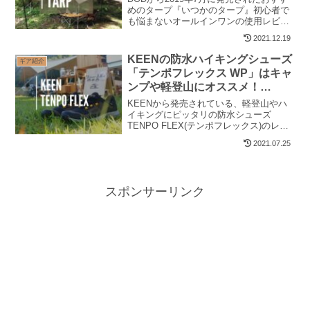
めのタープ『いつかのタープ』初心者で
も悩まないオールインワンの使用レビュ
ーです。随所に細かな気遣いがあり、使
2021.12.19
いやすさは抜群で、ポールの太さから設
営方法まで解説しています。
KEENの防水ハイキングシューズ
ギア紹介
「テンポフレックス WP」はキャ
ンプや軽登山にオススメ！
【PR】
KEENから発売されている、軽登山やハ
イキングにピッタリの防水シューズ
TENPO FLEX(テンポフレックス)のレビ
ューです。
2021.07.25
スポンサーリンク