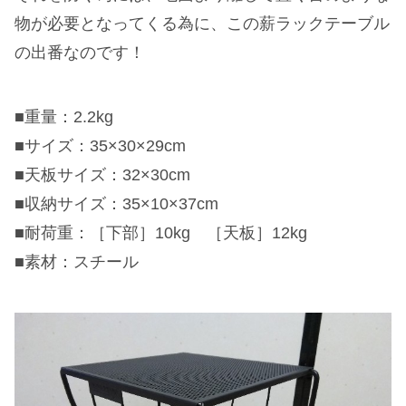
物が必要となってくる為に、この薪ラックテーブル
の出番なのです！
■重量：2.2kg
■サイズ：35×30×29cm
■天板サイズ：32×30cm
■収納サイズ：35×10×37cm
■耐荷重：［下部］10kg ［天板］12kg
■素材：スチール