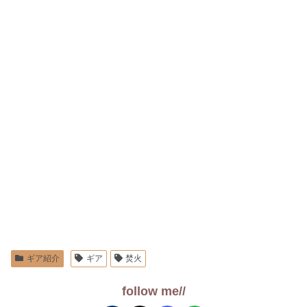
ギア紹介
ギア
焚火
follow me//