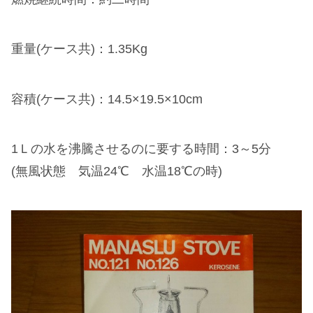
重量(ケース共)：1.35Kg
容積(ケース共)：14.5×19.5×10cm
1Ｌの水を沸騰させるのに要する時間：3～5分
(無風状態 気温24℃ 水温18℃の時)