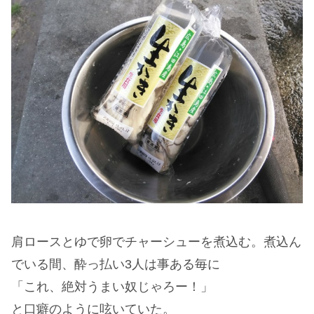
肩ロースとゆで卵でチャーシューを煮込む。煮込ん
でいる間、酔っ払い3人は事ある毎に
「これ、絶対うまい奴じゃろー！」
と口癖のように呟いていた。