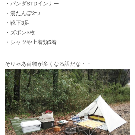
・パンダSTDインナー
・湯たんぽ2つ
・靴下3足
・ズボン3枚
・シャツや上着類5着
そりゃあ荷物が多くなる訳だな・・