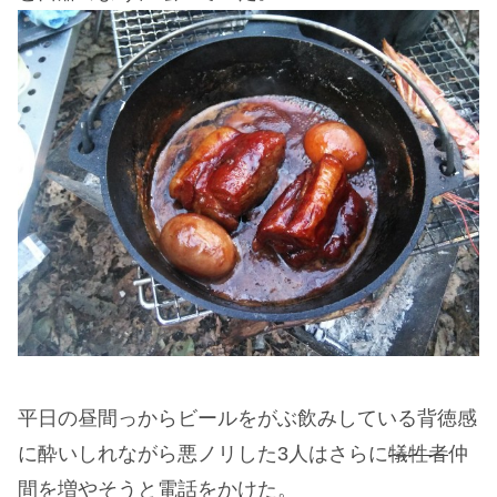
平日の昼間っからビールをがぶ飲みしている背徳感
に酔いしれながら悪ノリした3人はさらに
犠牲者
仲
間を増やそうと電話をかけた。