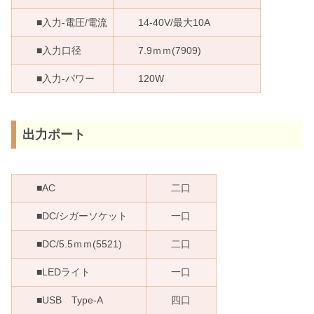
■入力-電圧/電流
14-40V/最大10A
■入力口径
7.9ｍｍ(7909)
■入力-パワー
120W
出力ポート
■AC
二口
■DC/シガーソケット
一口
■DC/5.5ｍｍ(5521)
二口
■LEDライト
一口
■USB Type-A
四口