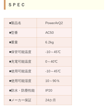
ＳＰＥＣ
■製品名
PowerArQ2
■型番
AC50
■重量
6.2kg
■保管可能温度
-10～45℃
■充電可能温度
0～40℃
■使用可能温度
-10～45℃
■使用可能湿度
10～90％
■防水・防塵性能
IP20
■メーカー保証
24か月