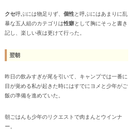
クセ
呼ぶには物足りず、
個性
と呼ぶにはあまりに乱
暴な五人組のカテゴリは
性癖
として胸にそっと書き
記し、楽しい夜は更けて行った。
翌朝
昨日の飲みすぎが尾を引いて、キャンプでは一番に
目が覚める私が起きた時にはすでにヨメと少年がご
飯の準備を進めていた。
朝ごはんも少年のリクエストで肉まんとウインナ
ー。