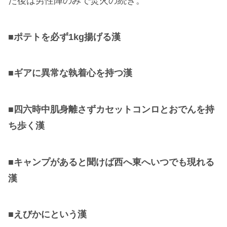
た後は男性陣のみで焚火の続き。
■
ポテトを必ず1kg揚げる漢
■
ギアに異常な執着心を持つ漢
■
四六時中肌身離さずカセットコンロとおでんを持
ち歩く漢
■
キャンプがあると聞けば西へ東へいつでも現れる
漢
■
えびかにという漢