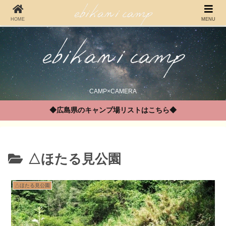
HOME
MENU
CAMP×CAMERA
◆広島県のキャンプ場リストはこちら◆
△ほたる見公園
△ほたる見公園