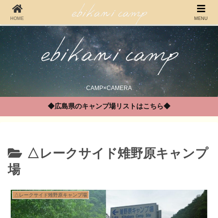
HOME
MENU
CAMP×CAMERA
◆広島県のキャンプ場リストはこちら◆
△レークサイド雉野原キャンプ
場
△レークサイド雉野原キャンプ場